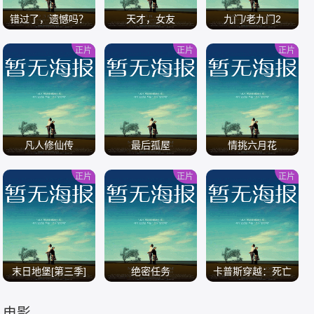
错过了，遗憾吗？
天才，女友
九门/老九门2
正片
正片
正片
/
/
/
凡人修仙传
最后孤屋
情挑六月花
正片
正片
正片
/
/
/
末日地堡[第三季]
绝密任务
卡普斯穿越：死亡
的反面
电影