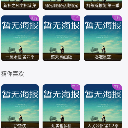
斩神之凡尘神域[第
师兄啊师兄/我师兄
柯蒂斯总统 第一季
二季]
实在太稳健了
正片
正片
正片
/
/
/
一念永恒 第四季
遮天 动画版
吞噬星空
猜你喜欢
/
/
/
正片
正片
护垫侠
灿实也多福
人民公仆[第1-3季