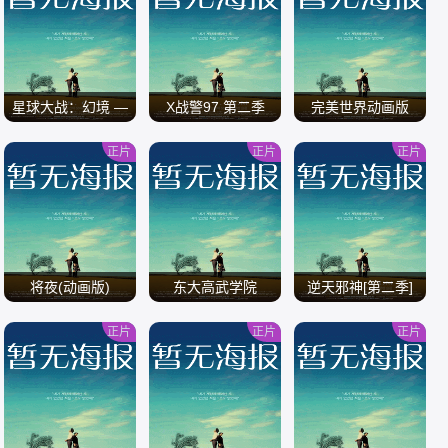
/
/
/
星球大战：幻境 —
X战警97 第二季
完美世界动画版
第九个绝地武士[全
正片
正片
正片
集]
/
/
/
将夜(动画版)
东大高武学院
逆天邪神[第二季]
正片
正片
正片
/
/
/