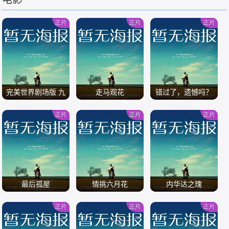
/
/
/
正片
正片
正片
完美世界剧场版 九
走马观花
错过了，遗憾吗？
劫焚天
正片
正片
正片
/
/
/
最后孤屋
情挑六月花
内华达之瑰
正片
正片
正片