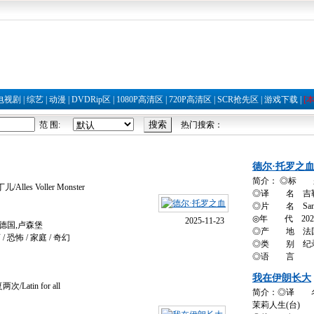
电视剧
|
综艺
|
动漫
|
DVDRip区
|
1080P高清区
|
720P高清区
|
SCR抢先区
|
游戏下载
|
[
范 围:
热门搜索：
德尔·托罗之
简介： ◎标 题
es Voller Monster
◎译 名 吉勒
◎片 名 Sangre
◎年 代 202
2025-11-23
德国,卢森堡
◎产 地 法国 
恐怖 / 家庭 / 奇幻
◎类 别 纪
◎语 言
我在伊朗长大
tin for all
简介：◎译 名
茉莉人生(台)