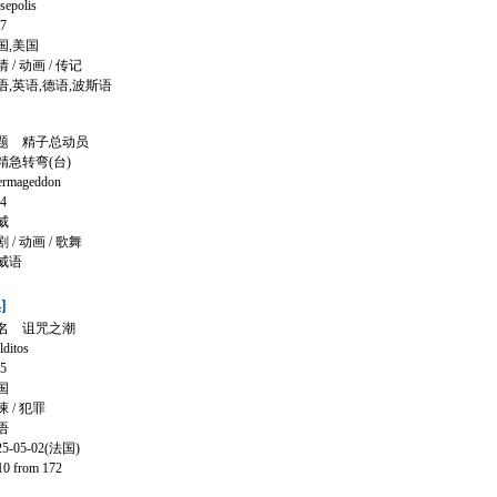
polis
7
,美国
 动画 / 传记
,英语,德语,波斯语
题 精子总动员
急转弯(台)
ageddon
4
威
 动画 / 歌舞
威语
]
名 诅咒之潮
tos
5
国
/ 犯罪
语
05-02(法国)
 from 172