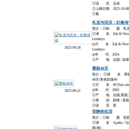
◎语 言 法语
◎上映日期 2025-10-08
◎集
札克与沃沃：幻兽传
简介：◎标 题 札克
◎译 名 Zak & Wowo: T
Lendarys
◎片 名 Zak & Wowo, la
2025-09-28
Lendarys
◎年 代 2024
◎产 地 法国 / 加
禁欲40天
简介： ◎译 名 禁欲
40天/美色饥馑40
◎片 名 40 Days and 4
◎年 代 2002
2025-09-21
◎产 地 法国,英国,
◎类 别 剧情 / 喜剧 
◎语 言 英
安静的生活
简介：◎标 题 安
◎译 名 Apathy / Qui
群(港)