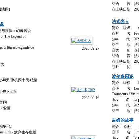
◎语 言 法
(法国)
◎上映日期 2025
法式恋人
说
简介：◎译 名
与沃沃：幻兽传说
◎片 名 French
he Legend of
◎年 代 202
◎产 地 法
 l&eacute;gende de
2025-09-27
◎类 别 喜剧 
◎语 言 法
◎上映日期 2025
拿大
◎片 长
波尔多囚犯
40天/停机四十天/绝情
简介：◎标 
◎译 名 Les Priso
0 Nights
Trompeurs / Visit
2025-09-16
◎片 名 La priso
美国
◎年 代 202
/ 爱情
◎产 地 法
吉姆的故事
静的生活
简介： ◎标 
et Life / 放弃生存症候
◎译 名 Jim&rs
◎片 名 Le rom