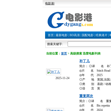
电影港
|
首页
|
最新电影
|
BD高清
|
国配电影
|
经典港片
|
搜索关键字:
当前位置：
首页
> 高级搜索 迅雷电影列表
补丁儿
简介： ◎译 名 补丁儿/All
◎片 名 Stitch Head
◎年 代 2025
2025-11-24
◎产 地 英国,法国,
◎类 别 喜剧 / 动画 / 
◎语 言 英
重复两次
简介：◎译 名 重复两次/La
◎片 名 Bis repetita
◎年 代 2024