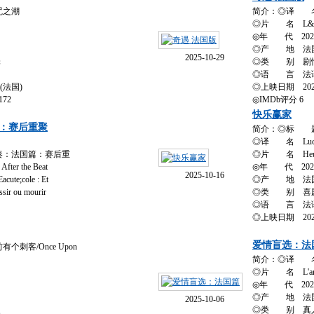
咒之潮
简介：◎译 
◎片 名 L&rsqu
◎年 代 202
◎产 地 法
2025-10-29
罪
◎类 别 剧情 
◎语 言 法
(法国)
◎上映日期 2025
172
◎IMDb评分 6
快乐赢家
：赛后重聚
简介：◎标 
◎译 名 Lucky
：法国篇：赛后重
◎片 名 Heureu
After the Beat
◎年 代 202
2025-10-16
e;cole : Et
◎产 地 法
ssir ou mourir
◎类 别 喜
◎语 言 法
◎上映日期 202
爱情盲选：法
刺客/Once Upon
简介：◎译 
◎片 名 L'amour e
◎年 代 202
◎产 地 法
2025-10-06
史
◎类 别 真