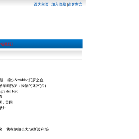
设为主页
|
加入收藏
|
访客留言
本站教程]
血
 德尔&middot;托罗之血
摩戴托罗：怪物的迷宫(台)
 del Toro
5
/ 英国
录片
 我在伊朗长大/波斯波利斯/