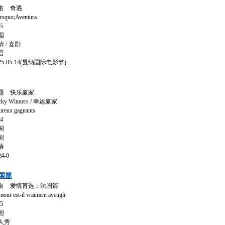
名 奇遇
o;Aventura
5
国
/ 喜剧
语
-05-14(戛纳国际电影节)
题 快乐赢家
 Winners / 幸运赢家
x gagnants
4
国
剧
语
4-0
国篇
名 爱情盲选：法国篇
st-il vraiment aveugli
5
国
人秀