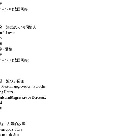
语
-09-10(法国网络
 法式恋人/法国情人
 Lover
5
国
/ 爱情
语
-09-26(法国网络)
题 波尔多囚犯
nni&egrave;res / Portraits
ing Hours
nni&egrave;re de Bordeaux
4
国
题 吉姆的故事
quo;s Story
an de Jim