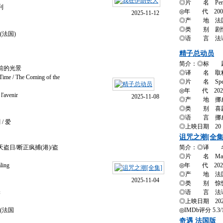
◎片 名 Perse
利
◎年 代 200
2025-11-12
◎产 地 法国
◎类 别 剧情 /
(法国)
◎语 言 法语
精子总动员
简介：◎标 
前的光景
◎译 名 取精
 / The Coming of the
◎片 名 Sperm
◎年 代 202
avenir
2025-11-08
◎产 地 挪
◎类 别 喜剧 /
◎语 言 挪
/ 爱
◎上映日期 20
诅咒之潮[全集
日/断正疯捕(港)/盗
简介：◎译 
◎片 名 Maldi
ing
◎年 代 202
◎产 地 法
2025-11-04
◎类 别 惊悚 
罪
◎语 言 法
◎上映日期 2025-
7(法国
◎IMDb评分 5.3/10
奇遇 法国版