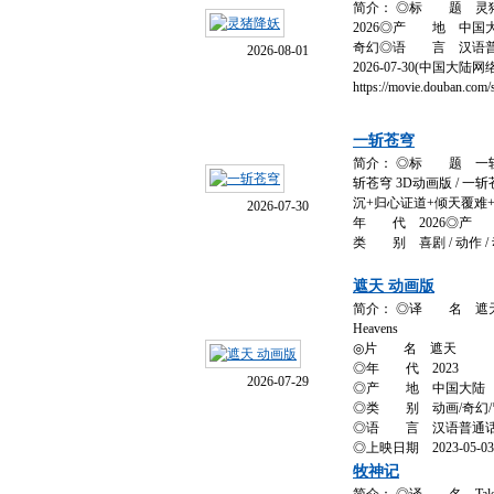
简介： ◎标 题 
2026◎产 地 中国
奇幻◎语 言 汉语
2026-08-01
2026-07-30(中国大
https://movie.douban.com/
一斩苍穹
简介： ◎标 题 一
斩苍穹 3D动画版 / 
沉+归心证道+倾天覆难+遗迹
2026-07-30
年 代 2026◎产
类 别 喜剧 / 动作 /
遮天 动画版
简介： ◎译 名 遮天 动画版
Heavens
◎片 名 遮天
◎年 代 2023
2026-07-29
◎产 地 中国大陆
◎类 别 动画/奇幻/
◎语 言 汉语普通
◎上映日期 2023-05-03
牧神记