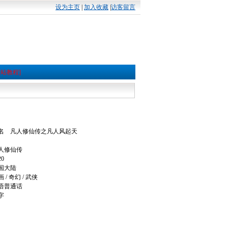
设为主页
|
加入收藏
|
访客留言
本站教程]
名 凡人修仙传之凡人风起天
人修仙传
0
国大陆
 奇幻 / 武侠
语普通话
字