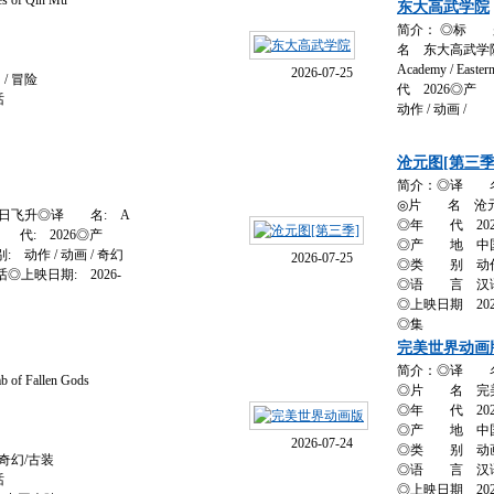
f Qin Mu
东大高武学院
简介： ◎标
名 东大高武学院 3D动
Academy / East
2026-07-25
/ 冒险
代 2026
话
动作 / 动画 /
沧元图[第三季
简介：◎译 名 Az
◎片 名 沧
择日飞升◎译 名: A
◎年 代 202
end◎年 代: 2026◎产
◎产 地 中
动作 / 动画 / 奇幻
2026-07-25
◎类 别 动作 /
上映日期: 2026-
◎语 言 汉
◎上映日期 2023-
◎集
完美世界动画
简介：◎译 
Fallen Gods
◎片 名 完
◎年 代 202
◎产 地 中
2026-07-24
◎类 别 动画 
奇幻/古装
◎语 言 汉
话
◎上映日期 2021