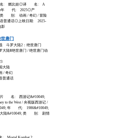
名: 燃比娃◎译 名: A
t Fire◎年 代: 2025◎产
 别: 动画 / 奇幻 / 冒险
普通话◎上映日期: 2025-
电影
绝世唐门
 斗罗大陆2：绝世唐门
大陆Ⅱ绝世唐门 / 绝世唐门动
3
国大陆
/ 奇幻
语普通话
; 片 名: 西游记&#10049;
 to the West / 央视版西游记 /
9; 年 代: 1986&#10049;
陆&#10049; 类 别: 剧情
ortal Kombat 2