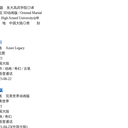
 题 东大高武学院◎译
画版 / Oriental Martial
ern High Armed University◎年
◎产 地 中国大陆◎类 别
]
ure Legacy
元图
3
国大陆
 动画 / 奇幻 / 古装
语普通话
06-22
版
名 完美世界动画版
美世界
1
国大陆
/ 奇幻
语普通话
-04-23(中国大陆)