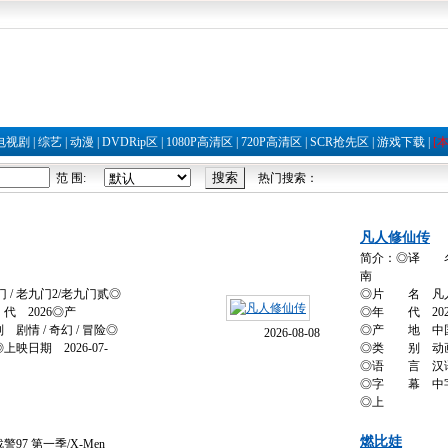
电视剧
|
综艺
|
动漫
|
DVDRip区
|
1080P高清区
|
720P高清区
|
SCR抢先区
|
游戏下载
|
[
范 围:
热门搜索：
凡人修仙传
简介：◎译 
南
/ 老九门2/老九门贰◎
◎片 名 凡
代 2026◎产
◎年 代 202
情 / 奇幻 / 冒险◎
◎产 地 中
2026-08-08
日期 2026-07-
◎类 别 动画 /
◎语 言 汉
◎字 幕 中
◎上
燃比娃
7 第一季/X-Men