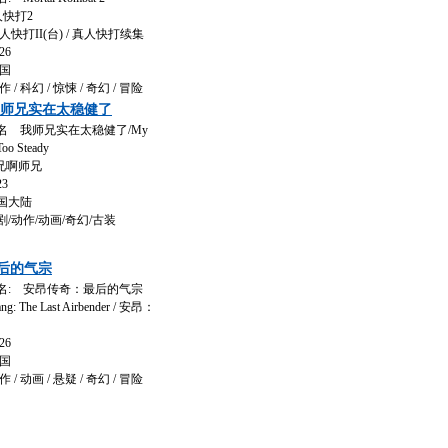
人快打2
打II(台) / 真人快打续集
26
国
 科幻 / 惊悚 / 奇幻 / 冒险
我师兄实在太稳健了
 我师兄实在太稳健了/My
 Too Steady
兄啊师兄
3
国大陆
动作/动画/奇幻/古装
后的气宗
: 安昂传奇：最后的气宗
he Last Airbender / 安昂：
26
国
 动画 / 悬疑 / 奇幻 / 冒险