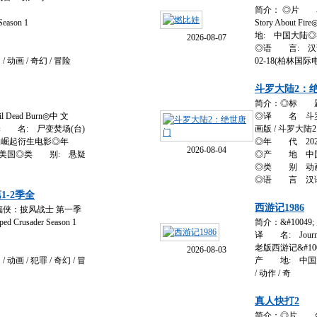
简介： ◎片 
ason 1
Story Abou
地: 中国大陆◎类
2026-08-07
◎语 言: 汉语
动画 / 奇幻 / 冒险
02-18(柏林国际
斗罗大陆2：
简介：◎标 题
Dead Burn◎中 文
◎译 名 斗罗
译 名: 尸变焚场(台)
画版 / 斗罗大陆2
 鬼玩人崛起衍生电影◎年
◎年 代 202
2026-08-04
: 美国◎类 别: 悬疑
◎产 地 中
◎类 别 动画 
◎语 言 汉
1-2季全
西游记1986
侠：披风战士 第一季
Crusader Season 1
简介：&#10049
译 名: Journey
老版西游记&#1004
2026-08-03
动画 / 犯罪 / 奇幻 / 冒
产 地: 中国大
/ 动作 / 奇
真人快打2
简介：◎片 名: M