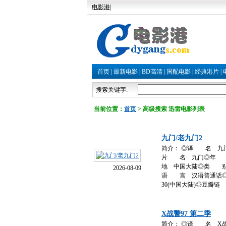
电影港
|
首页
|
最新电影
|
BD高清
|
国配电影
|
经典港片
|
搜索关键字:
当前位置：
首页
> 高级搜索 迅雷电影列表
九门/老九门2
简介： ◎译 名 九门 
片 名 九门◎年 
地 中国大陆◎类 别 剧
2026-08-09
语 言 汉语普通话◎上映
30(中国大陆)◎豆瓣链
X战警97 第二季
简介： ◎译 名 X战警9