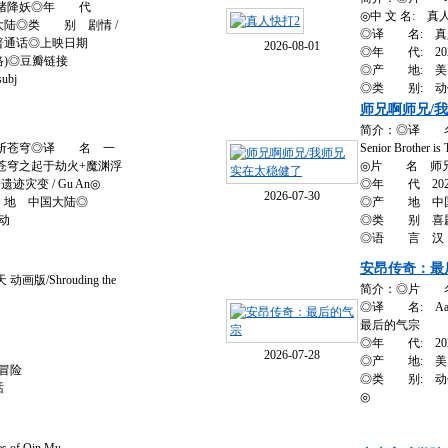
灵猪降妖◎年 代
◎中 文 名: 真
大陆◎类 别 剧情 /
◎译 名: 真人快
普通话◎上映日期
2026-08-01
◎年 代: 20
陆网络)◎豆瓣链接
◎产 地: 美
subj
◎类 别: 动作 /
师兄啊师兄/
简介：◎译 名
斩苍穹◎译 名 一
Senior Brother is
一斩苍穹之起于劫火+魔渊浮
◎片 名 师
灾变 / Gu An◎
◎年 代 202
2026-07-30
 地 中国大陆◎
◎产 地 中
 动
◎类 别 喜剧/
◎语 言 汉
安昂传奇：最
/Shrouding the
简介：◎片 名
◎译 名: Aang: T
最后的气宗
◎年 代: 20
2026-07-28
◎产 地: 美
冒险
◎类 别: 动作 /
话
◎