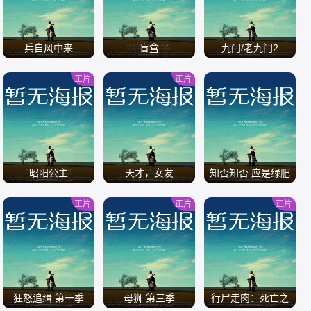
兵自风中来
盲盒
九门/老九门2
正片
正片
/
/
/
昭阳公主
天才，女友
知否知否 应是绿肥
红瘦[全集]
正片
正片
正片
/
/
/
狂怒追缉 第一季
母狮 第三季
行尸走肉：死亡之