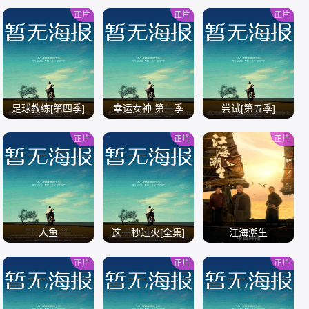
正片
正片
正片
/
/
/
足球教练[第四季]
幸运女神 第一季
尝试[第五季]
正片
正片
正片
/
/
/
人鱼
这一秒过火[全集]
江海潮生
正片
正片
正片
/
/
/