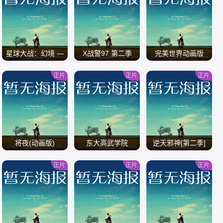
/
/
/
星球大战：幻境 —
X战警97 第二季
完美世界动画版
第九个绝地武士[全
正片
正片
正片
集]
/
/
/
将夜(动画版)
东大高武学院
逆天邪神[第二季]
正片
正片
正片
/
/
/