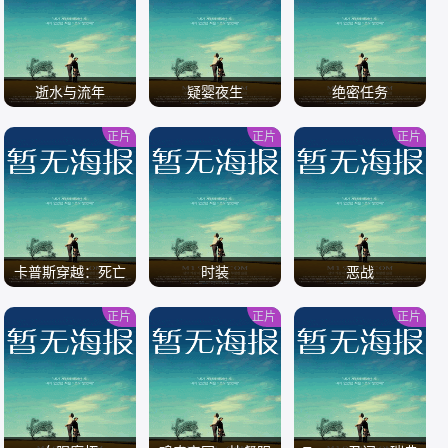
/
/
/
逝水与流年
疑婴夜生
绝密任务
正片
正片
正片
/
/
/
卡普斯穿越：死亡
时装
恶战
的反面
正片
正片
正片
/
/
/