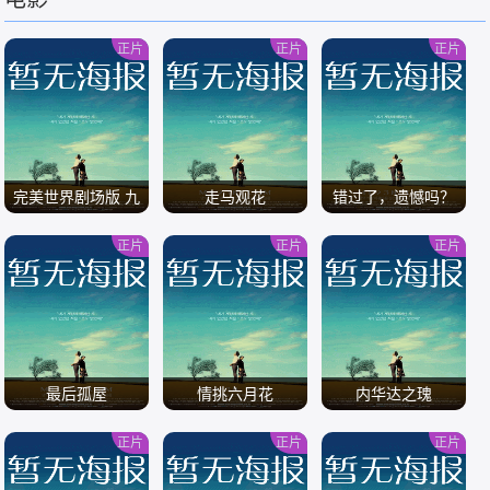
/
/
/
正片
正片
正片
完美世界剧场版 九
走马观花
错过了，遗憾吗？
劫焚天
正片
正片
正片
/
/
/
最后孤屋
情挑六月花
内华达之瑰
正片
正片
正片