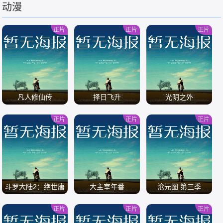
动漫
/
/
正片
正片
正片
凡人修仙传
择日飞升
光阴之外
正片
正片
正片
/
/
/
斗罗大陆2：绝世唐
大主宰年番
沧元图 第三季
门
正片
正片
正片