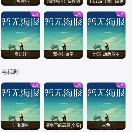
血腥腐朽
鸡肉帝国：快餐阴
Trustor丑闻：瑞典
谋
金融案内幕
正片
正片
正片
/
/
/
燃比娃
双枪红娘子
地球·劫后重生
电视剧
/
/
/
正片
正片
正片
江海潮生
凛冬下的罪恶[全集]
人鱼