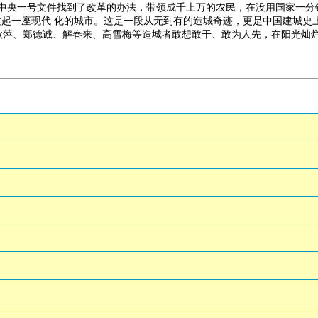
和中央一号文件找到了改革的办法，带领成千上万的农民，在没用国家一分
建起一座现代 化的城市。这是一段从无到有的造城奇迹，更是中国建城史
萍、郑德诚、解春来、高雪梅等造城者敢想敢干、敢为人先，在阳光灿烂