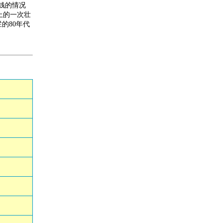
钱的情况
上的一次壮
的80年代