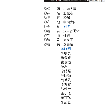
◎标 题 小城大事
◎译 名 造城者
◎年 代 2026
◎产 地 中国大陆
◎类 别
剧情
◎语 言 汉语普通话
◎导 演 孙皓
◎编 剧 袁克平
◎演 员 赵丽颖
黄晓明
陈明昊
朱媛媛
秦俊杰
耿乐
余皑磊
张国强
刘威葳
李九霄
张维伊
王伊瑶
董可飞
朱超艺