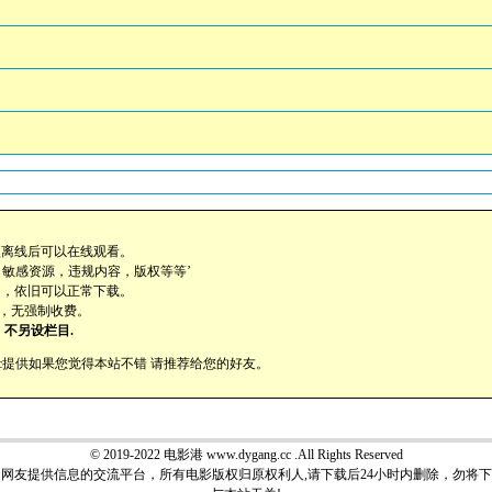
盘离线后可以在线观看。
，敏感资源，违规内容，版权等等’
助，依旧可以正常下载。
载，无强制收费。
不另设栏目.
ang.cc提供如果您觉得本站不错 请推荐给您的好友。
© 2019-2022 电影港 www.dygang.cc .All Rights Reserved
网友提供信息的交流平台，所有电影版权归原权利人,请下载后24小时内删除，勿将