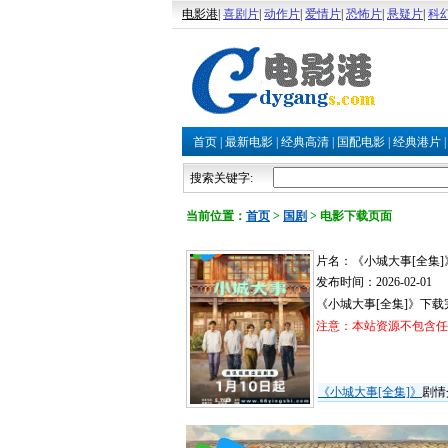
电影港
|
喜剧片
|
动作片
|
爱情片
|
恐怖片
|
悬疑片
|
科
首页
|
最新电影
|
经典高清
|
国配电影
|
经典港片
搜索关键字:
当前位置：
首页
>
国剧
>
电影下载页面
片名：《小城大事[全集]
发布时间：2026-02-01
《小城大事[全集]》下
注意：本站资源不包含任何
《小城大事[全集]》
剧情