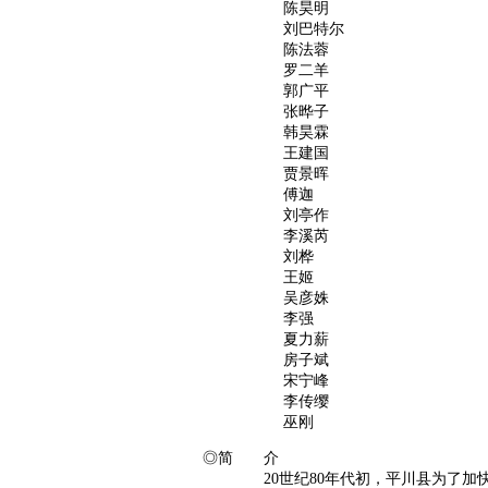
陈昊明
刘巴特尔
陈法蓉
罗二羊
郭广平
张晔子
韩昊霖
王建国
贾景晖
傅迦
刘亭作
李溪芮
刘桦
王姬
吴彦姝
李强
夏力薪
房子斌
宋宁峰
李传缨
巫刚
◎简 介
20世纪80年代初，平川县为了加快发