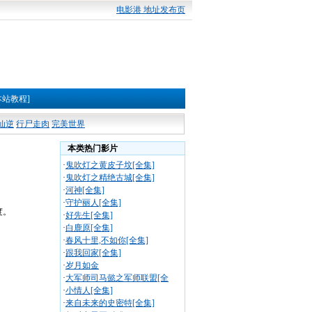
电影港 地址发布页
本站教程]
仙逆
行尸走肉
完美世界
本类热门影片
·
鬼吹灯之黄皮子坟[全集]
·
鬼吹灯之精绝古城[全集]
·
河神[全集]
·
守护丽人[全集]
度。
·
好先生[全集]
·
白鹿原[全集]
·
春风十里,不如你[全集]
·
跟我回家[全集]
·
岁月如金
·
大军师司马懿之军师联盟[全
·
小情人[全集]
·
来自未来的史密特[全集]