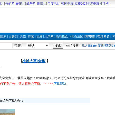
幻片
|
奇幻片
|
传记片
|
战争片
|
剧情片
|
印度电影
|
韩国电影
|
豆瓣2024年度电影排行榜
|
|
国剧
|
日韩剧
|
美剧
|
综艺
|
动漫
|
纪录片
|
高清原盘
|
4K高清区
|
3D电影
|
电影专题
|
[
范 围:
热门搜索：
凡人修仙传
复仇者联盟
【
小城大事[全集]
】
》
载完全免费，下载的人越多下载速度越快，把资源分享给您的朋友可以大大提高下载速
不良广告，请大家放心下载。 >>>>>
下载帮助
介绍与下载地址：