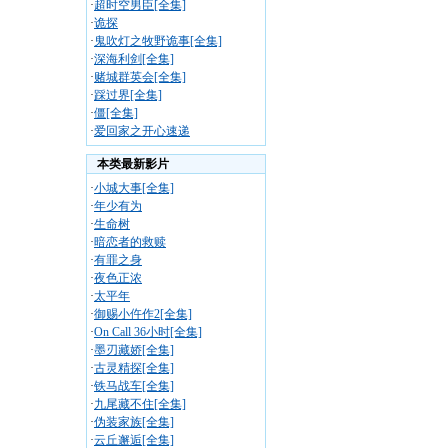
·
超时空男臣[全集]
·
诡探
·
鬼吹灯之牧野诡事[全集]
·
深海利剑[全集]
·
赌城群英会[全集]
·
踩过界[全集]
·
僵[全集]
·
爱回家之开心速递
本类最新影片
·
小城大事[全集]
·
年少有为
·
生命树
·
暗恋者的救赎
·
有罪之身
·
夜色正浓
·
太平年
·
御赐小仵作2[全集]
·
On Call 36小时[全集]
·
墨刃藏娇[全集]
·
古灵精探[全集]
·
铁马战车[全集]
·
九尾藏不住[全集]
·
伪装家族[全集]
·
云丘邂逅[全集]