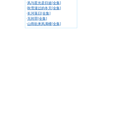
·
风与星光是归途[全集]
·
秋雪漫过的冬天[全集]
·
长河落日[全集]
·
无间罪[全集]
·
山雨欲来风满楼[全集]