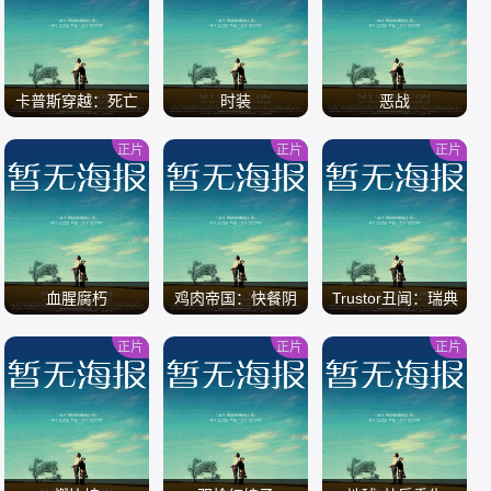
/
/
/
卡普斯穿越：死亡
时装
恶战
的反面
正片
正片
正片
/
/
/
血腥腐朽
鸡肉帝国：快餐阴
Trustor丑闻：瑞典
谋
金融案内幕
正片
正片
正片
/
/
/