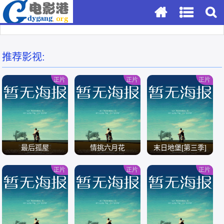
推荐影视:
正片
正片
正片
最后孤屋
情挑六月花
末日地堡[第三季]
正片
正片
正片
/
/
/