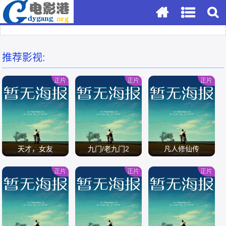
推荐影视:
正片
正片
正片
天才，女友
九门/老九门2
凡人修仙传
正片
正片
正片
/
/
/