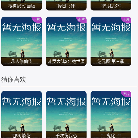
搜神记 动画版
择日飞升
光阴之外
正片
正片
正片
/
/
/
凡人修仙传
斗罗大陆2：绝世唐
沧元图 第三季
门
猜你喜欢
/
/
/
正片
那树繁花
千次伤我心
鬼佬