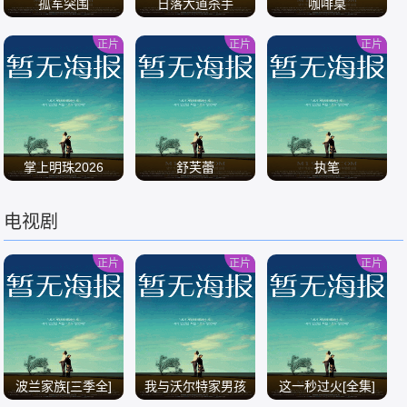
孤军突围
日落大道杀手
咖啡桌
正片
正片
正片
/
/
/
掌上明珠2026
舒芙蕾
执笔
电视剧
/
/
/
正片
正片
正片
波兰家族[三季全]
我与沃尔特家男孩
这一秒过火[全集]