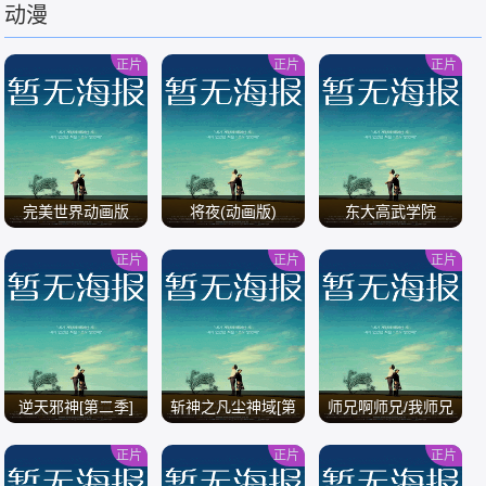
动漫
/
/
正片
正片
正片
完美世界动画版
将夜(动画版)
东大高武学院
正片
正片
正片
/
/
/
逆天邪神[第二季]
斩神之凡尘神域[第
师兄啊师兄/我师兄
二季]
实在太稳健了
正片
正片
正片