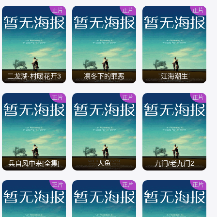
的生活[三季全]
正片
正片
正片
/
/
/
二龙湖·村暖花开3
凛冬下的罪恶
江海潮生
[全集]
正片
正片
正片
/
/
/
兵自风中来[全集]
人鱼
九门/老九门2
正片
正片
正片
/
/
/