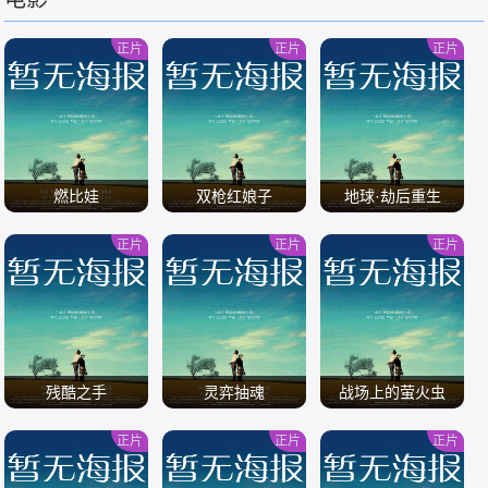
/
/
/
正片
正片
正片
燃比娃
双枪红娘子
地球·劫后重生
正片
正片
正片
/
/
/
残酷之手
灵弈抽魂
战场上的萤火虫
正片
正片
正片