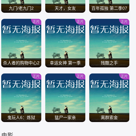
九门/老九门2
天才，女友
百年孤独 第二季07
正片
正片
正片
/
/
/
杀人者的购物中心2
幸运女神 第一季
残酷之手
正片
正片
正片
/
/
/
鬼玩人6：炼狱
猛尸一家亲
离群索金
电影