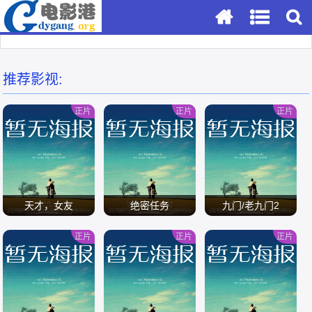
推荐影视:
正片
正片
正片
天才，女友
绝密任务
九门/老九门2
正片
正片
正片
/
/
/