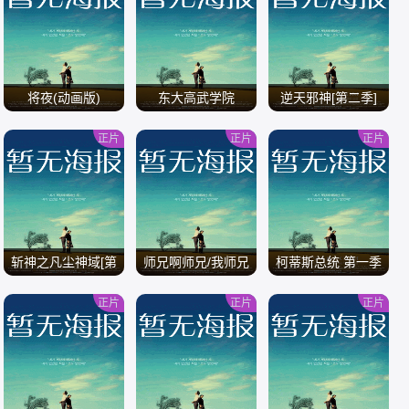
/
/
/
将夜(动画版)
东大高武学院
逆天邪神[第二季]
正片
正片
正片
/
/
/
斩神之凡尘神域[第
师兄啊师兄/我师兄
柯蒂斯总统 第一季
二季]
实在太稳健了
正片
正片
正片
/
/
/