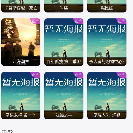
卡普斯穿越：死亡
时装
燃比娃
的反面
正片
正片
正片
/
/
/
江海潮生
百年孤独 第二季07
杀人者的购物中心2
正片
正片
正片
/
/
/
幸运女神 第一季
残酷之手
鬼玩人6：炼狱
电影