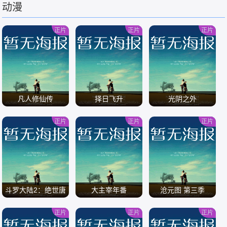
动漫
/
/
正片
正片
正片
凡人修仙传
择日飞升
光阴之外
正片
正片
正片
/
/
/
斗罗大陆2：绝世唐
大主宰年番
沧元图 第三季
门
正片
正片
正片