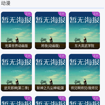
动漫
/
/
正片
正片
正片
完美世界动画版
将夜(动画版)
东大高武学院
正片
正片
正片
/
/
/
逆天邪神[第二季]
斩神之凡尘神域[第
师兄啊师兄/我师兄
二季]
实在太稳健了
正片
正片
正片