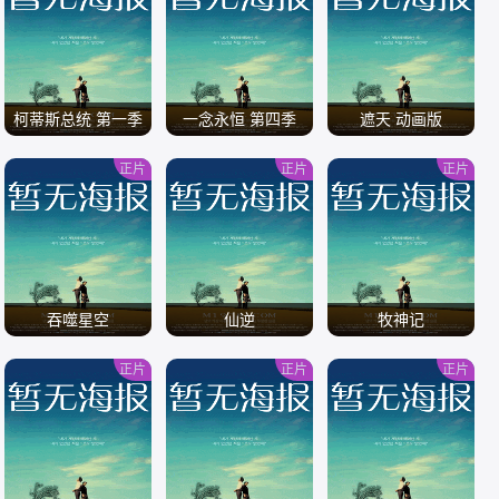
/
/
/
柯蒂斯总统 第一季
一念永恒 第四季
遮天 动画版
正片
正片
正片
/
/
/
吞噬星空
仙逆
牧神记
正片
正片
正片
/
/
/