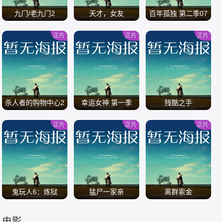
九门/老九门2
天才，女友
百年孤独 第二季07
正片
正片
正片
/
/
/
杀人者的购物中心2
幸运女神 第一季
残酷之手
正片
正片
正片
/
/
/
鬼玩人6：炼狱
猛尸一家亲
离群索金
电影