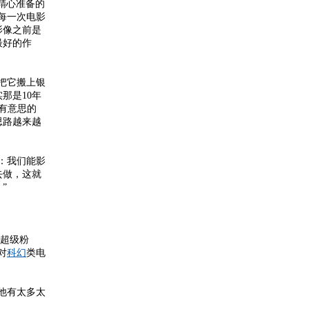
精心准备的
每一次电影
影像之前是
最好的作
把它搬上银
那是10年
有意思的
思路越来越
：我们能影
去做，这就
”
超级粉
对
科幻
类电
他有太多太