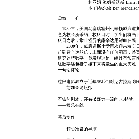
利亚姆·海姆斯沃斯 Liam Hems
本·门德尔森 Ben Mendelsoh
◎简 介
1959年，美国马塞诸塞州列辛顿威廉道斯小
意为校长所采纳。校庆日时，学生们将画下
庆日之后，举止怪异的露辛达用鲜血在墙
2009年，威廉道斯小学再次迎来校庆日，被埋
得到露辛达的信，上面没有任何图画，整页布满
研究这些数字，竟发现这是一组具有预言性
组数字还包括了接下来将发生的重大灾难
一句话评论
这部电影独立于近年来我们对尼古拉斯·凯
——芝加哥论坛报
不错的剧本，还有破坏力一流的CG特效。
——娱乐在线
幕后制作
精心准备的导演