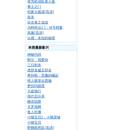
·
攻壳机动队真人版
·
勇士之门
·
邻家大贱谍[高清]
·
首杀
·
目击者之追凶
·
26种死法2.5：M号档案
·
风暴[高清]
·
沁感：未知的秘密
本类最新影片
·
神秘代码
·
附注：我爱你
·
三日刺杀
·
虎胆龙威五部全
·
希特勒：恶魔的崛起
·
情人眼里出西施
·
梦回玛丽莲
·
大盗独行
·
现代启示录
·
糖衣陷阱
·
天罗地网
·
食人吃播
·
小猪宝贝2：小猪进城
·
小猪宝贝
·
野鹅敢死队[高清]