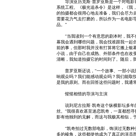
导演亚历克斯·普罗亚斯是一个对电影肯
系统工程。《极光追杀令》是这样，《我
的拍摄都会很用心地去准备，我们会尽力
需要花力气去打磨的，所以作为一名电影
品。”
“当我读到一个有意思的剧本时，我不仅
幕我会遇到哪些问题，我会找谁跟我一起合
前的事，但那时我并没有打算将它搬上银
小说，由于自己在成熟、外部条件也在改
清晰，我知道拍摄它的时间到了。随后，
普罗亚斯还说，“一个故事、一部小说到
响观众吗？我们能感动观众吗？我们能取
是我的原则。而在回答这些问题时，我通
惺惺相惜的导演与主演
说到尼古拉斯·凯奇这个纵横影坛多年的
丝。“我很喜欢甚至迷恋凯奇，一直都想寻
影有他独到的见解，而这与我极其相似，于
“凯奇拍过无数部电影，饰演过无数种类
多的棱角，这些都使他成为了真正的演员而