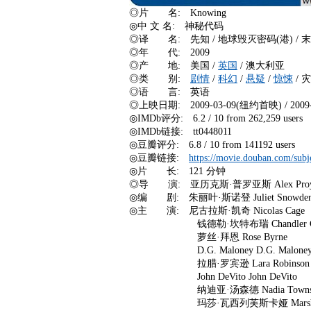
◎片 名: Knowing
◎中 文 名: 神秘代码
◎译 名: 先知 / 地球毁灭密码(港) / 末
◎年 代: 2009
◎产 地: 美国 /
英国
/ 澳大利亚
◎类 别:
剧情
/
科幻
/
悬疑
/
惊悚
/ 
◎语 言: 英语
◎上映日期: 2009-03-09(纽约首映) / 2009-0
◎IMDb评分: 6.2 / 10 from 262,259 users
◎IMDb链接: tt0448011
◎豆瓣评分: 6.8 / 10 from 141192 users
◎豆瓣链接:
https://movie.douban.com/subj
◎片 长: 121 分钟
◎导 演: 亚历克斯·普罗亚斯 Alex Proyas /
◎编 剧: 朱丽叶·斯诺登 Juliet Snowde
◎主 演: 尼古拉斯·凯奇 Nicolas Cage
钱德勒·坎特布瑞 Chandler Cant
萝丝·拜恩 Rose Byrne
D.G. Maloney D.G. Malone
拉腊·罗宾逊 Lara Robinson
John DeVito John DeVito
纳迪亚·汤森德 Nadia Townse
玛莎·瓦西列芙斯卡娅 Marsha Vassi