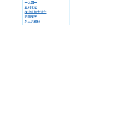
·
一九四一
·
直到永远
·
横冲直撞大逃亡
·
阴阳魔界
·
第三类接触