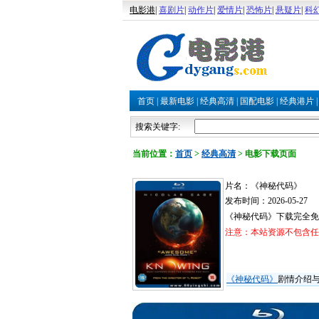
电影港
|
喜剧片
|
动作片
|
爱情片
|
恐怖片
|
悬疑片
|
科
首页
|
最新电影
|
经典高清
|
国配电影
|
经典港片
搜索关键字:
当前位置：
首页
>
经典高清
>
电影下载页面
片名：《神秘代码》
发布时间：2026-05-27
《神秘代码》下载完全免
注意：本站资源不包含任何
《神秘代码》
剧情介绍