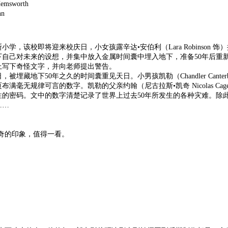
worth
n
学，该校即将迎来校庆日，小女孩露辛达•安伯利（Lara Robinson 饰
自己对未来的设想，并集中放入金属时间囊中埋入地下，准备50年后重
上写下奇怪文字，并向老师提出警告。
藏地下50年之久的时间囊重见天日。小男孩凯勒（Chandler Canterbu
毫无规律可言的数字。凯勒的父亲约翰（尼古拉斯•凯奇 Nicolas Cag
的密码。文中的数字清楚记录了世界上过去50年所发生的各种灾难。除
……
奇的印象，值得一看。