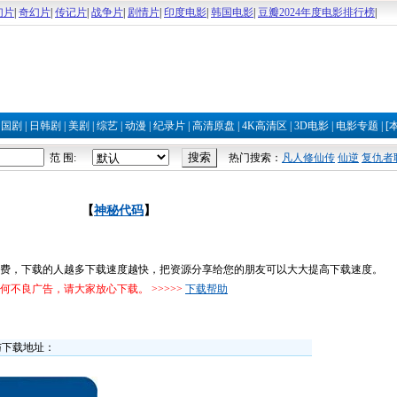
幻片
|
奇幻片
|
传记片
|
战争片
|
剧情片
|
印度电影
|
韩国电影
|
豆瓣2024年度电影排行榜
|
|
国剧
|
日韩剧
|
美剧
|
综艺
|
动漫
|
纪录片
|
高清原盘
|
4K高清区
|
3D电影
|
电影专题
|
[
范 围:
热门搜索：
凡人修仙传
仙逆
复仇者
【
神秘代码
】
费，下载的人越多下载速度越快，把资源分享给您的朋友可以大大提高下载速度。
不良广告，请大家放心下载。 >>>>>
下载帮助
与下载地址：