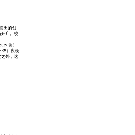
）提出的创
新开启。校
ry 饰）
e 饰）夜晚
此之外，这