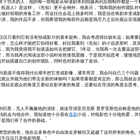
下功夫的人，他的每一部电影从研读剧本到拍摄再到后期制作都是一个
，机器人》是这样，《先知》更不会例外。他表示，“我和我的创作团队对
去做好前期的准备工作，而这往往会花上很多时间，我坚信在将剧本变成
导演，我的作品不多，但我希望我的每部作品都是我尽力之后向观众呈现
仅只看到它有没有拍成影片的基本架构，我会考虑得比较长远：如果要
作，怎么样才能把它拍得好看。好比我看到《先知》的小说原形时，其实
幕，因为我觉得我不知道该如何去把握它。5年后，当我再一次去重温这部
变，而当我再次阅读这部小说时依然使我震撼，于是我开始思考，慢慢地
我开始搭建自己的创作团队，同时也对剧本做了改动。”
底值不值得我付出艰辛把它变成影像，通常而言，我会问自己三个问题
悦观众并能为他们带去全新的体验吗？如果答案都是肯定的，那么我就会
常既站在观众的角度又要站在影评家的角度，还要站在导演的角度去思考。
巨星，无人不佩服他的演技，就连导演亚历克斯·普罗亚斯也自称是他的
找机会与他合作。我知道他十分喜欢
喜剧
小说，对电影也十分地热爱，并
是我们有了合作的基础。”
型的角色，他在众多角色中自由游走穿梭但又超越了这些所有的角色。
不仅仅只是电影明星。”