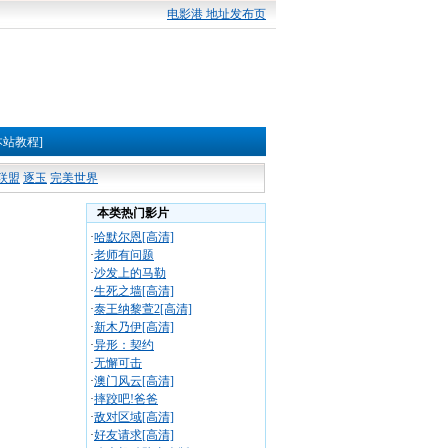
电影港 地址发布页
本站教程]
联盟
逐玉
完美世界
本类热门影片
·
哈默尔恩[高清]
·
老师有问题
·
沙发上的马勒
·
生死之墙[高清]
·
泰王纳黎萱2[高清]
·
新木乃伊[高清]
·
异形：契约
·
无懈可击
·
澳门风云[高清]
·
摔跤吧!爸爸
·
敌对区域[高清]
·
好友请求[高清]