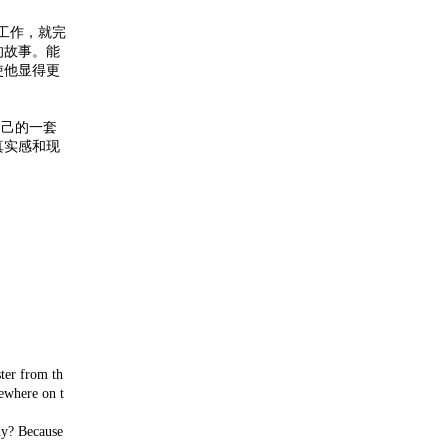
工作，就完
的故事。能
使他显得更
自己的一套
真实感和现
ter from th
mewhere on t
hy? Because