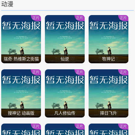
动漫
/
/
正片
正片
正片
瑞奇·热维斯之街猫
仙逆
牧神记
一族
正片
正片
正片
/
/
/
搜神记 动画版
凡人修仙传
择日飞升
正片
正片
正片