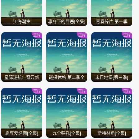
江海潮生
凛冬下的罪恶[全集]
青春碎片 第一季
正片
正片
正片
/
/
/
星际迷航：奇异新
谜探休格 第二季全
末日地堡[第三季]
世界[第四季]
正片
正片
正片
/
/
/
扁豆爱焖面[全集]
九个弹孔[全集]
斯特林角[全集]