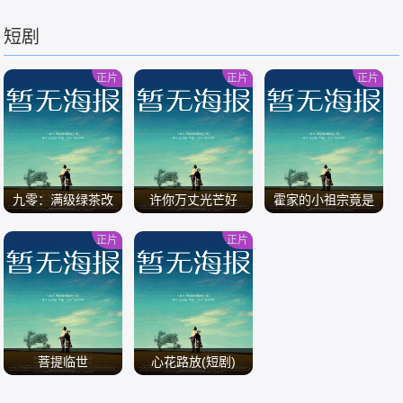
短剧
/
/
/
正片
正片
正片
九零：满级绿茶改
许你万丈光芒好
霍家的小祖宗竟是
造反派计划
无敌小将军
正片
正片
/
/
/
菩提临世
心花路放(短剧)