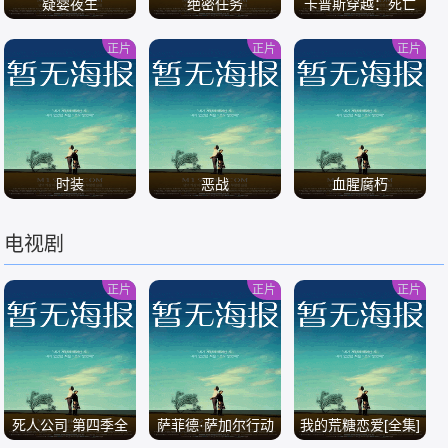
疑婴夜生
绝密任务
卡普斯穿越：死亡
的反面
正片
正片
正片
/
/
/
时装
恶战
血腥腐朽
电视剧
/
/
/
正片
正片
正片
死人公司 第四季全
萨菲德·萨加尔行动
我的荒糖恋爱[全集]