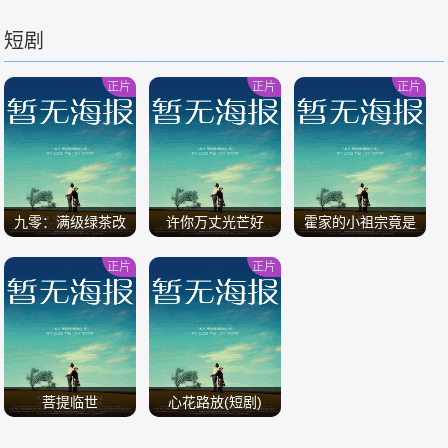
短剧
/
/
/
正片
正片
正片
九零：满级绿茶改
许你万丈光芒好
霍家的小祖宗竟是
造反派计划
无敌小将军
正片
正片
/
/
/
菩提临世
心花路放(短剧)