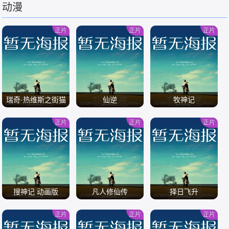
动漫
/
/
正片
正片
正片
瑞奇·热维斯之街猫
仙逆
牧神记
一族
正片
正片
正片
/
/
/
搜神记 动画版
凡人修仙传
择日飞升
正片
正片
正片