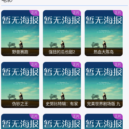
/
/
/
正片
正片
正片
野兽赛跑
强扭的瓜也甜2
热血大陈岛
正片
正片
正片
/
/
/
伪钞之王
史努比特辑：有家
完美世界剧场版 九
真好
劫焚天
正片
正片
正片