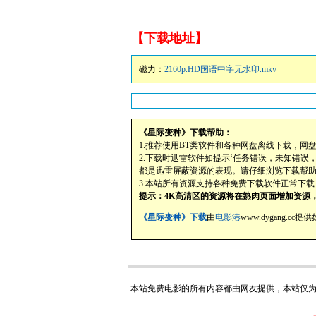
【下载地址】
磁力：
2160p.HD国语中字无水印.mkv
《星际变种》下载帮助：
1.推荐使用BT类软件和各种网盘离线下载，网
2.下载时迅雷软件如提示‘任务错误，未知错误
都是迅雷屏蔽资源的表现。请仔细浏览下载帮
3.本站所有资源支持各种免费下载软件正常下
提示：4K高清区的资源将在熟肉页面增加资源，
《星际变种》下载
由
电影港
www.dygang.
本站免费电影的所有内容都由网友提供，本站仅为