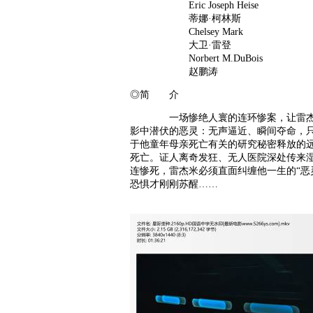
Eric Joseph Heise
蒂娜·柯林斯
Chelsey Mark
大卫·雷登
Norbert M.DuBois
赵鹏涛
◎简 介
一场惨绝人寰的连环惨案，让雷杰米一
影中潜伏的恶灵：无声逼近、瞬间夺命，
于他童年母亲死亡有关的研究秘密释放的
死亡。证人离奇发狂、无人医院深处传来湿
连惨死，雷杰米必须直面纠缠他一生的“恶
恐惧才刚刚苏醒……