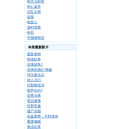
·
明月几时有
·
冈仁波齐
·
记忆大师
·
监狱
·
喵星人
·
逆时营救
·
朴烈
·
中国推销员
本类最新影片
·
星际变种
·
绝地狂奔
·
边境战争2
·
后来的我们 韩版
·
河马复仇记
·
诗人2025
·
巴勒斯坦36
·
惊声尖叫7
·
至尊马蒂
·
禁忌凝视
·
狂野竞速
·
僵尸乐园
·
浴血黑帮：不朽传奇
·
重度催眠
·
执法记录