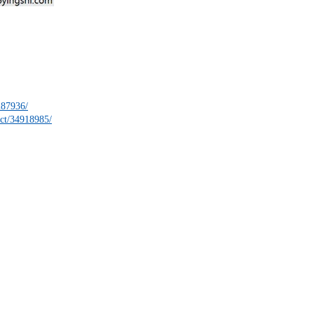
287936/
ect/34918985/