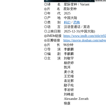
◎译 名 星际变种 / Variant
◎片 名 星际变种
◎年 代 2025
◎产 地 中国大陆
◎类 别
科幻
/
恐怖
◎语 言 汉语普通话 / 英语
◎上映日期 2025-12-31(中国大陆)
◎IMDb链接
https://www.imdb.com/title/tt9
◎豆瓣链接
https://movie.douban.com/subj
◎片 长 96分钟
◎导 演 李麒麟
◎编 剧 李麒麟
◎主 演 刘敬宇
杨舒婷
凯洱
麦小龙
王艺曈
袁近辉
鄢子纶
李岩研
刘峰超
Alexander Zerrath
狼森