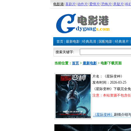
电影港
|
喜剧片
|
动作片
|
爱情片
|
恐怖片
|
悬疑片
|
科
首页
|
最新电影
|
经典高清
|
国配电影
|
经典港片
搜索关键字:
当前位置：
首页
>
最新电影
>
电影下载页面
片名：《星际变种》
发布时间：2026-03-25
《星际变种》下载完全免
注意：本站资源不包含任何
《星际变种》
剧情介绍