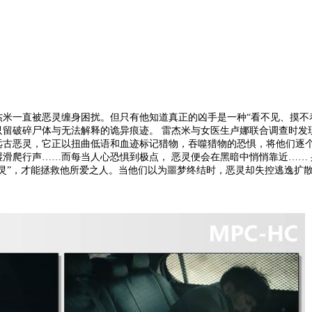
直被恶灵缠身困扰。但只有他知道真正的凶手是一种“看不见、摸不着
只留破碎尸体与无法解释的诡异痕迹。 雷杰米与女医生卢娜联合调查时发
远古恶灵，它正以扭曲低语和血迹标记猎物，吞噬猎物的恐惧，将他们逐
滑爬行声……而每当人心恐惧到极点， 恶灵便会在黑暗中悄悄靠近…… 
灵”，才能拯救他所爱之人。当他们以为噩梦终结时，恶灵却失控逃逸扩