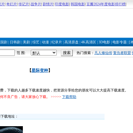
幻片
|
奇幻片
|
传记片
|
战争片
|
剧情片
|
印度电影
|
韩国电影
|
豆瓣2024年度电影排行榜
|
|
国剧
|
日韩剧
|
美剧
|
综艺
|
动漫
|
纪录片
|
高清原盘
|
4K高清区
|
3D电影
|
电影专题
|
[
范 围:
热门搜索：
凡人修仙传
复仇者联盟
【
星际变种
】
费，下载的人越多下载速度越快，把资源分享给您的朋友可以大大提高下载速度。
不良广告，请大家放心下载。 >>>>>
下载帮助
与下载地址：