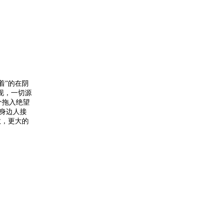
”的在阴
现，一切源
个拖入绝望
身边人接
散，更大的