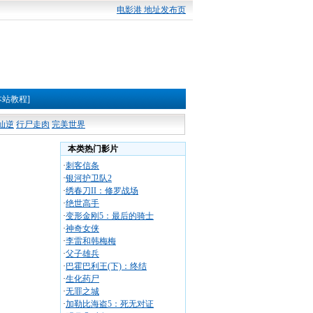
电影港 地址发布页
本站教程]
仙逆
行尸走肉
完美世界
本类热门影片
·
刺客信条
·
银河护卫队2
·
绣春刀II：修罗战场
·
绝世高手
·
变形金刚5：最后的骑士
·
神奇女侠
·
李雷和韩梅梅
·
父子雄兵
·
巴霍巴利王(下)：终结
·
生化药尸
·
无罪之城
·
加勒比海盗5：死无对证