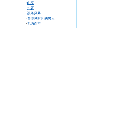
·
山巫
·
扫恶
·
谍杀风暴
·
看得见时间的男人
·
无约而至