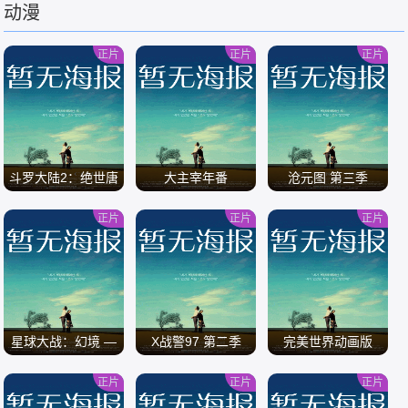
动漫
/
/
正片
正片
正片
斗罗大陆2：绝世唐
大主宰年番
沧元图 第三季
门
正片
正片
正片
/
/
/
星球大战：幻境 —
X战警97 第二季
完美世界动画版
第九个绝地武士[全
正片
正片
正片
集]