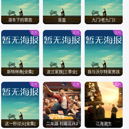
凛冬下的罪恶
盲盒
九门/老九门2
正片
正片
正片
/
/
/
斯特林角[全集]
波兰家族[三季全]
我与沃尔特家男孩
的生活[三季全]
正片
正片
正片
/
/
/
这一秒过火[全集]
二龙湖·村暖花开3
江海潮生