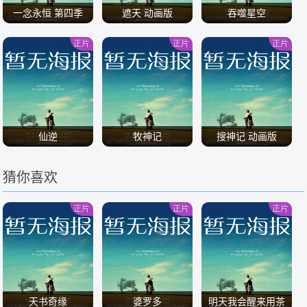
一念永恒 第四季
遮天 动画版
吞噬星空
正片
正片
正片
/
/
/
仙逆
牧神记
搜神记 动画版
猜你喜欢
/
/
/
正片
正片
正片
天书奇缘
婆罗多
明天我会醒来用茶