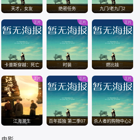
天才，女友
绝密任务
九门/老九门2
正片
正片
正片
/
/
/
卡普斯穿越：死亡
时装
燃比娃
的反面
正片
正片
正片
/
/
/
江海潮生
百年孤独 第二季07
杀人者的购物中心2
电影