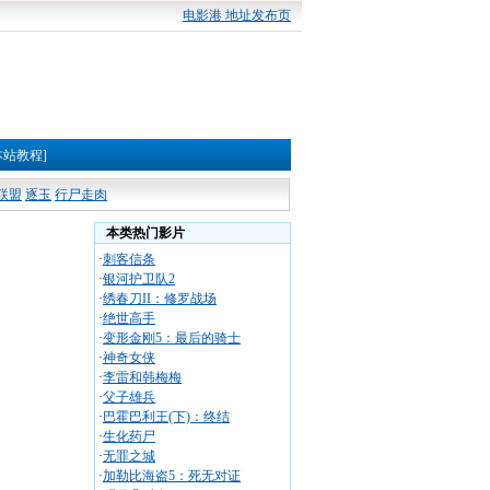
电影港 地址发布页
本站教程]
联盟
逐玉
行尸走肉
本类热门影片
·
刺客信条
·
银河护卫队2
·
绣春刀II：修罗战场
·
绝世高手
·
变形金刚5：最后的骑士
·
神奇女侠
·
李雷和韩梅梅
·
父子雄兵
·
巴霍巴利王(下)：终结
·
生化药尸
·
无罪之城
·
加勒比海盗5：死无对证