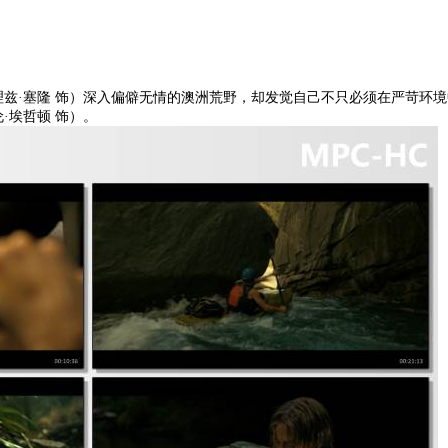
塞隆 饰）深入偏僻无情的澳洲荒野，却发觉自己不只必须在严苛环境
·埃哲顿 饰）。