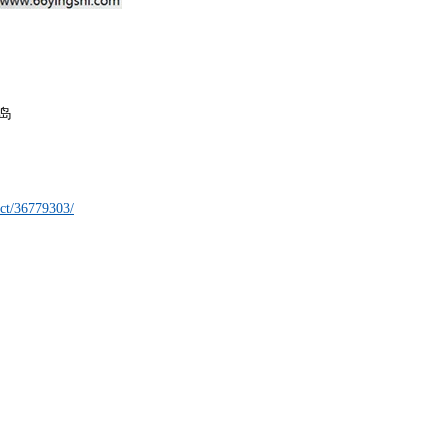
冰岛
ect/36779303/