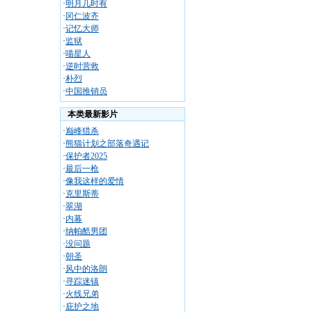
·
明月几时有
·
冈仁波齐
·
记忆大师
·
监狱
·
喵星人
·
逆时营救
·
朴烈
·
中国推销员
本类最新影片
·
巅峰猎杀
·
熊猫计划之部落奇遇记
·
保护者2025
·
最后一枪
·
像我这样的爱情
·
克里斯蒂
·
翠湖
·
内幕
·
纳帕酷男团
·
没问题
·
朝圣
·
风中的洛朗
·
寻踪迷镇
·
火线兄弟
·
庇护之地