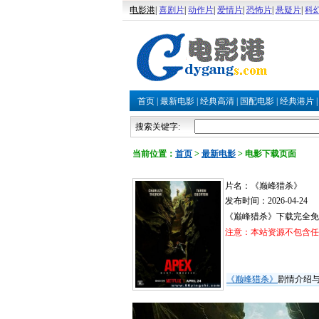
电影港
|
喜剧片
|
动作片
|
爱情片
|
恐怖片
|
悬疑片
|
科
首页
|
最新电影
|
经典高清
|
国配电影
|
经典港片
搜索关键字:
当前位置：
首页
>
最新电影
>
电影下载页面
片名：《巅峰猎杀》
发布时间：2026-04-24
《巅峰猎杀》下载完全免
注意：本站资源不包含任何
《巅峰猎杀》
剧情介绍