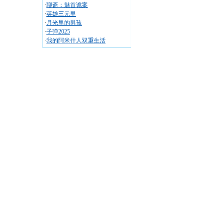
·
聊斋：魅首诡案
·
英雄三元里
·
月光里的男孩
·
子弹2025
·
我的阿米什人双重生活