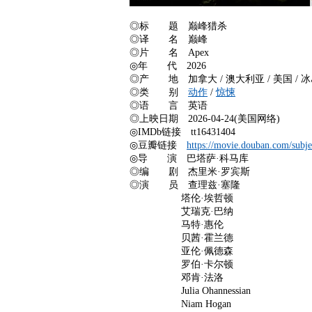
◎标 题 巅峰猎杀
◎译 名 巅峰
◎片 名 Apex
◎年 代 2026
◎产 地 加拿大 / 澳大利亚 / 美国 / 
◎类 别
动作
/
惊悚
◎语 言 英语
◎上映日期 2026-04-24(美国网络)
◎IMDb链接 tt16431404
◎豆瓣链接
https://movie.douban.com/subj
◎导 演 巴塔萨·科马库
◎编 剧 杰里米·罗宾斯
◎演 员 查理兹·塞隆
塔伦·埃哲顿
艾瑞克·巴纳
马特·惠伦
贝茜·霍兰德
亚伦·佩德森
罗伯·卡尔顿
邓肯·法洛
Julia Ohannessian
Niam Hogan