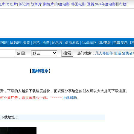
幻片
|
奇幻片
|
传记片
|
战争片
|
剧情片
|
印度电影
|
韩国电影
|
豆瓣2024年度电影排行榜
|
|
国剧
|
日韩剧
|
美剧
|
综艺
|
动漫
|
纪录片
|
高清原盘
|
4K高清区
|
3D电影
|
电影专题
|
[
范 围:
热门搜索：
凡人修仙传
仙逆
复仇者
【
巅峰猎杀
】
费，下载的人越多下载速度越快，把资源分享给您的朋友可以大大提高下载速度。
不良广告，请大家放心下载。 >>>>>
下载帮助
与下载地址：