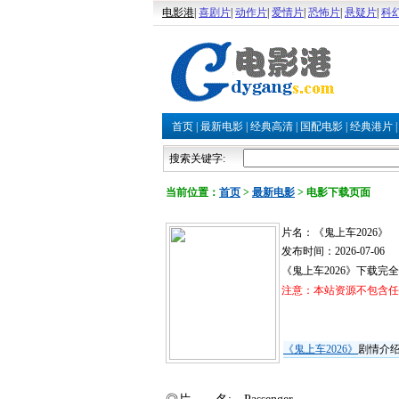
电影港
|
喜剧片
|
动作片
|
爱情片
|
恐怖片
|
悬疑片
|
科
首页
|
最新电影
|
经典高清
|
国配电影
|
经典港片
搜索关键字:
当前位置：
首页
>
最新电影
>
电影下载页面
片名：《鬼上车2026》
发布时间：2026-07-06
《鬼上车2026》下载
注意：本站资源不包含任何
《鬼上车2026》
剧情介