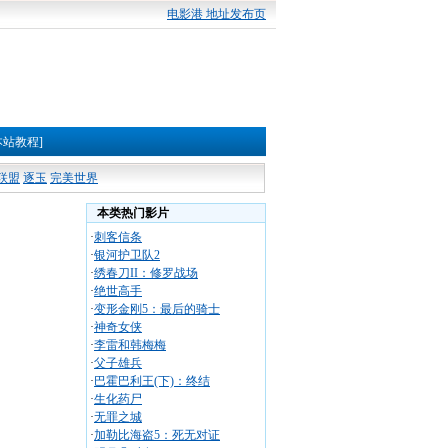
电影港 地址发布页
本站教程]
联盟
逐玉
完美世界
本类热门影片
·
刺客信条
·
银河护卫队2
·
绣春刀II：修罗战场
·
绝世高手
·
变形金刚5：最后的骑士
·
神奇女侠
·
李雷和韩梅梅
·
父子雄兵
·
巴霍巴利王(下)：终结
·
生化药尸
·
无罪之城
·
加勒比海盗5：死无对证