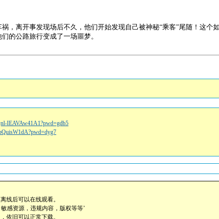
祸，离开事发现场后不久，他们开始发现自己被神秘“乘客”尾随！这个
他们的公路旅行变成了一场噩梦。
GQnl-IEAVAw41A1?pwd=gdb5
BWpQuisW1dA?pwd=dyg7
盘离线后可以在线观看。
，敏感资源，违规内容，版权等等’
助，依旧可以正常下载。