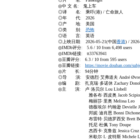
◎片 名: Passenger
◎中 文 名: 鬼上车
◎译 名: 乘吓(港) / 亡命旅人
◎年 代: 2026
◎产 地: 美国
◎类 别:
恐怖
◎语 言: 英语
◎上映日期: 2026-05-21(中国
香港
) / 20
◎IMDb评分: 5.6 / 10 from 6,498 users
◎IMDb链接: tt33763941
◎豆瓣评分: 6.3 / 10 from 595 users
◎豆瓣链接:
https://movie.douban.com/subj
◎片 长: 94分钟
◎导 演: 安德烈·艾弗道夫 André Øvred
◎编 剧: 扎克瑞·多诺休 Zachary Donohue 
◎主 演: 卢·洛贝尔 Lou Llobell
雅各布·西皮奥 Jacob Scipio
梅丽莎·里奥 Melissa Leo
德薇埃尔·约翰逊 Devielle Joh
邦妮·迪肖恩 Bonni Dichone
布雷特·贝德罗西安 Brett Bedro
托尼·杜佩 Tony Doupe
杰西卡·克鲁兹 Jessica Cruz
米歇尔·L·皮特斯 Michele L. Pe