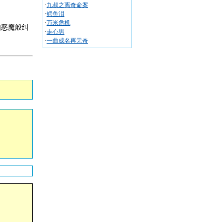
·
九叔之离奇命案
·
鳄鱼泪
·
万米危机
如恶魔般纠
·
走心男
·
一曲成名再无奇