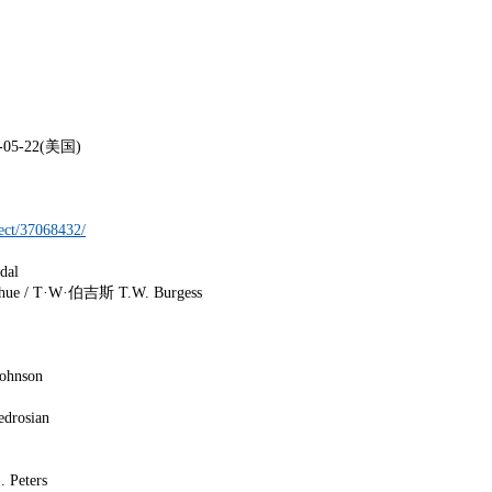
26-05-22(美国)
ect/37068432/
al
/ T·W·伯吉斯 T.W. Burgess
nson
sian
ters