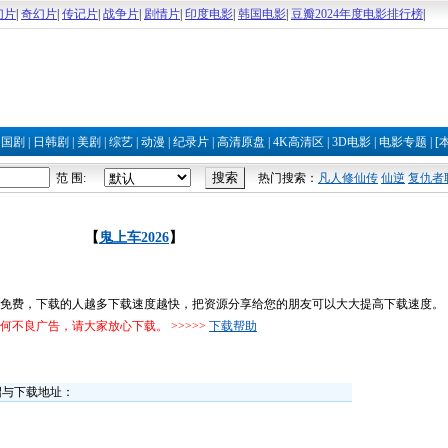
幻片
|
奇幻片
|
传记片
|
战争片
|
剧情片
|
印度电影
|
韩国电影
|
豆瓣2024年度电影排行榜
|
|
国剧
|
日韩剧
|
美剧
|
综艺
|
动漫
|
纪录片
|
高清原盘
|
4K高清区
|
3D电影
|
电影专题
|
[
范 围:
热门搜索：
凡人修仙传
仙逆
复仇者
【
鬼上车2026
】
完全免费，下载的人越多下载速度越快，把资源分享给您的朋友可以大大提高下载速度。
不良广告，请大家放心下载。 >>>>>
下载帮助
绍与下载地址：