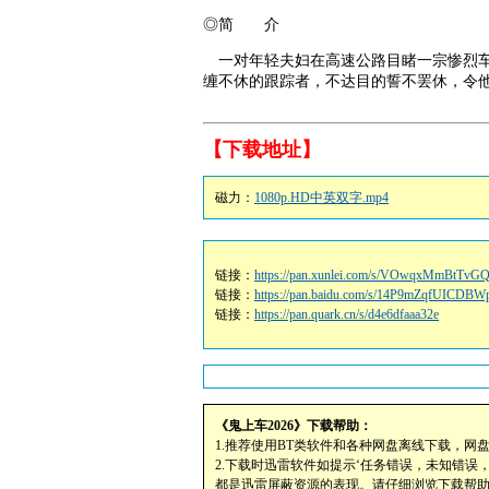
◎简 介
一对年轻夫妇在高速公路目睹一宗惨烈车
缠不休的跟踪者，不达目的誓不罢休，令
【下载地址】
磁力：
1080p.HD中英双字.mp4
链接：
https://pan.xunlei.com/s/VOwqxMmBtTv
链接：
https://pan.baidu.com/s/14P9mZqfUICD
链接：
https://pan.quark.cn/s/d4e6dfaaa32e
《鬼上车2026》下载帮助：
1.推荐使用BT类软件和各种网盘离线下载，网
2.下载时迅雷软件如提示‘任务错误，未知错误
都是迅雷屏蔽资源的表现。请仔细浏览下载帮