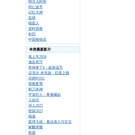
·
明月几时有
·
冈仁波齐
·
记忆大师
·
监狱
·
喵星人
·
逆时营救
·
朴烈
·
中国推销员
本类最新影片
·
鬼上车2026
·
鬼区死守
·
死神来了6：血脉诅咒
·
迈克尔·杰克逊：巨星之路
·
宗师叶问2
·
营救夜莺
·
剃刀杀神
·
宇宙巨人：希曼崛起
·
入凶宅
·
诗人2025
·
密探2025
·
痴迷
·
星球大战：曼达洛人与古古
·
家酿荣耀
·
祭屋