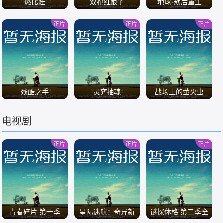
燃比娃
双枪红娘子
地球·劫后重生
正片
正片
正片
/
/
/
残酷之手
灵弈抽魂
战场上的萤火虫
电视剧
/
/
/
正片
正片
正片
青春碎片 第一季
星际迷航：奇异新
谜探休格 第二季全