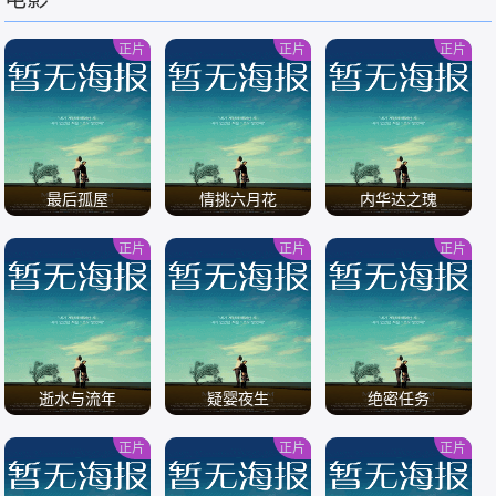
/
/
/
正片
正片
正片
最后孤屋
情挑六月花
内华达之瑰
正片
正片
正片
/
/
/
逝水与流年
疑婴夜生
绝密任务
正片
正片
正片