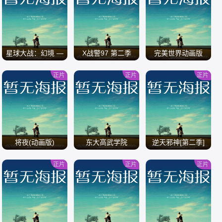
/
/
/
星球大战：幻境 —
X战警97 第二季
完美世界动画版
第九个绝地武士[全
正片
正片
正片
集]
/
/
/
将夜(动画版)
东大高武学院
逆天邪神[第二季]
正片
正片
正片
/
/
/