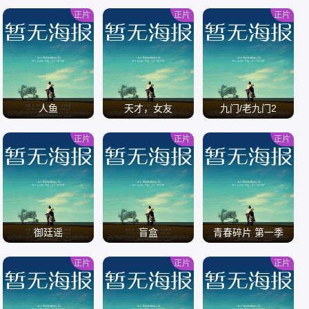
正片
正片
正片
/
/
/
人鱼
天才，女友
九门/老九门2
正片
正片
正片
/
/
/
御廷谣
盲盒
青春碎片 第一季
正片
正片
正片
/
/
/